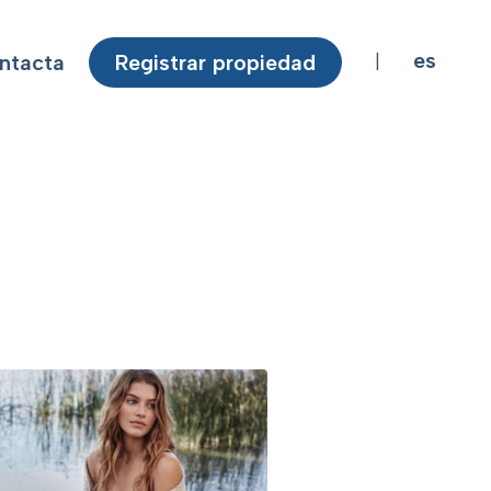
es
ntacta
Registrar propiedad
|