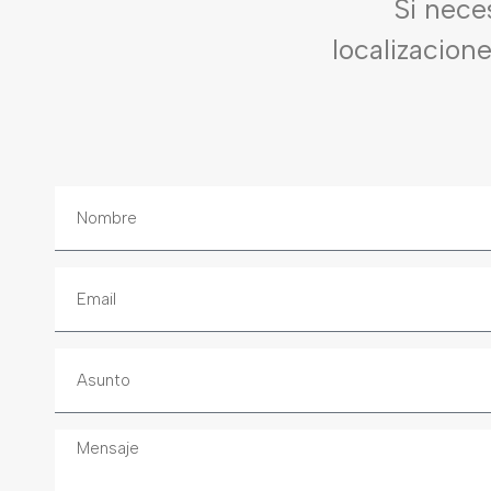
Si nece
localizacion