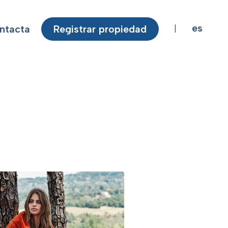
es
ntacta
Registrar propiedad
|