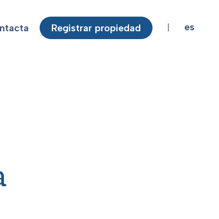
es
ntacta
Registrar propiedad
|
a